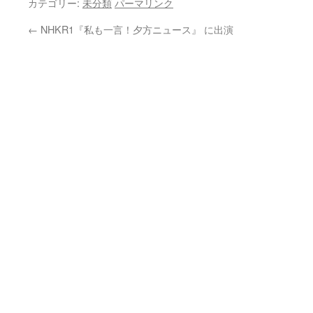
カテゴリー:
未分類
パーマリンク
←
NHKR1『私も一言！夕方ニュース』 に出演