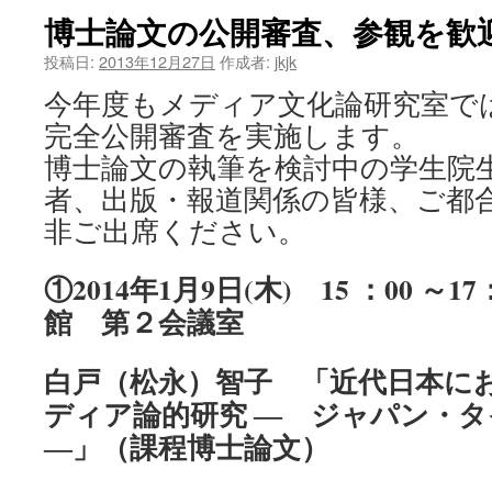
博士論文の公開審査、参観を歓
投稿日:
2013年12月27日
作成者:
jkjk
今年度もメディア文化論研究室で
完全公開審査を実施します。
博士論文の執筆を検討中の学生院
者、出版・報道関係の皆様、ご都
非ご出席ください。
①2014年1月9日(木) 15 ：00 ～1
館 第２会議室
白戸（松永）智子 「近代日本に
ディア論的研究
― ジャパン・タ
―」（課程博士論文）