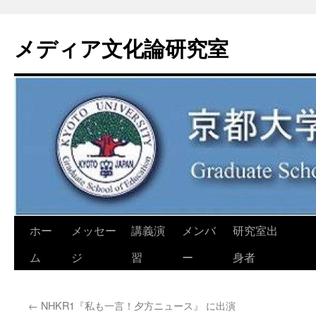
コ
ン
メディア文化論研究室
テ
ン
ツ
へ
ス
キ
ッ
プ
ホー
メッセー
講義演
メンバ
研究室出
ム
ジ
習
ー
身者
←
NHKR1『私も一言！夕方ニュース』 に出演