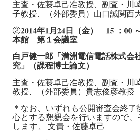
主査・佐藤卓己准教授、
副査・川
子教授、（外部委員）
山口誠関西
2014年1月24日（金） 15 ：00
②
本館 第１会議室
白戸健一郎「満洲電信電話株式会
究」（課程博士論文）
主査・佐藤卓己准教授、副査・川
教授、（外部委員）貴志俊彦教授
＊なお、いずれも公開審査会終了
心とする懇親会を行いますので、
します。
文責・佐藤卓己