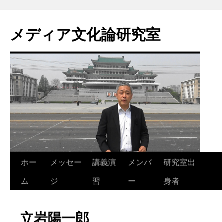
コ
ン
メディア文化論研究室
テ
ン
ツ
へ
ス
キ
ッ
プ
ホー
メッセー
講義演
メンバ
研究室出
ム
ジ
習
ー
身者
立岩陽一郎