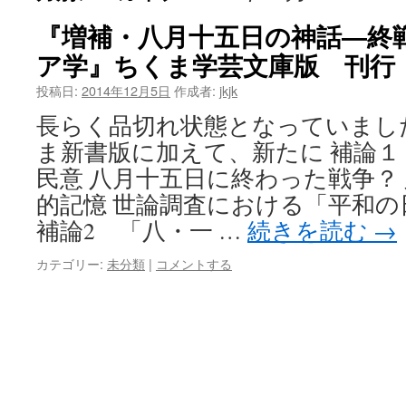
『増補・八月十五日の神話―終
ア学』ちくま学芸文庫版 刊行
投稿日:
2014年12月5日
作成者:
jkjk
長らく品切れ状態となっていました
ま新書版に加えて、新たに 補論１
民意 八月十五日に終わった戦争？
的記憶 世論調査における「平和の
補論2 「八・一 …
続きを読む
→
カテゴリー:
未分類
|
コメントする