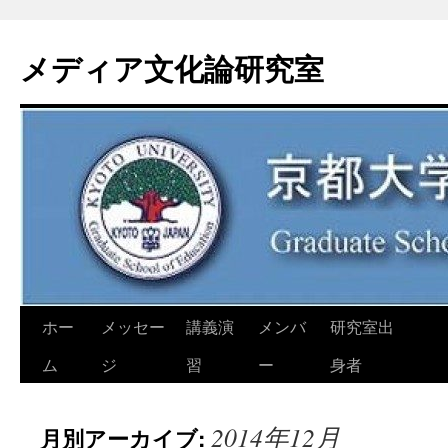
コ
ン
メディア文化論研究室
テ
ン
ツ
へ
ス
キ
ッ
プ
ホー
メッセー
講義演
メンバ
研究室出
ム
ジ
習
ー
身者
2014年12月
月別アーカイブ: