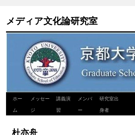
コ
ン
メディア文化論研究室
テ
ン
ツ
へ
ス
キ
ッ
プ
ホー
メッセー
講義演
メンバ
研究室出
ム
ジ
習
ー
身者
杜亦舟