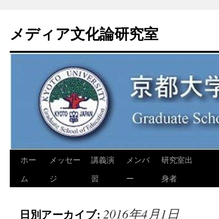
コ
ン
メディア文化論研究室
テ
ン
ツ
へ
ス
キ
ッ
プ
ホー
メッセー
講義演
メンバ
研究室出
ム
ジ
習
ー
身者
2016年4月1日
日別アーカイブ: