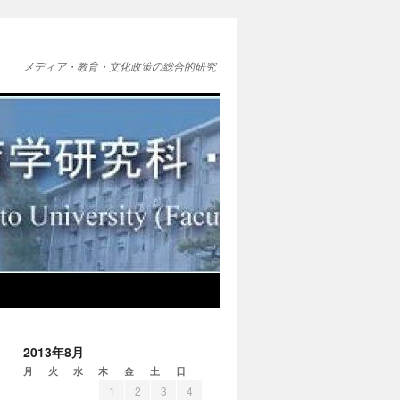
メディア・教育・文化政策の総合的研究
2013年8月
月
火
水
木
金
土
日
1
2
3
4