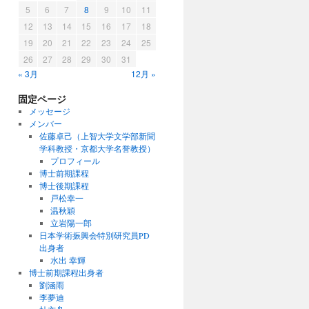
5
6
7
8
9
10
11
12
13
14
15
16
17
18
19
20
21
22
23
24
25
26
27
28
29
30
31
« 3月
12月 »
固定ページ
メッセージ
メンバー
佐藤卓己（上智大学文学部新聞
学科教授・京都大学名誉教授）
プロフィール
博士前期課程
博士後期課程
戸松幸一
温秋穎
立岩陽一郎
日本学術振興会特別研究員PD
出身者
水出 幸輝
博士前期課程出身者
劉涵雨
李夢迪