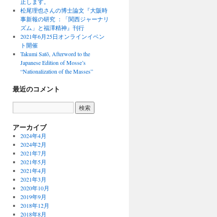
止します。
松尾理也さんの博士論文『大阪時
事新報の研究 ：「関西ジャーナリ
ズム」と福澤精神』刊行
2021年6月25日オンラインイベン
ト開催
Takumi Satō, Afterword to the
Japanese Edition of Mosse’s
“Nationalization of the Masses”
最近のコメント
アーカイブ
2024年4月
2024年2月
2021年7月
2021年5月
2021年4月
2021年3月
2020年10月
2019年9月
2018年12月
2018年8月