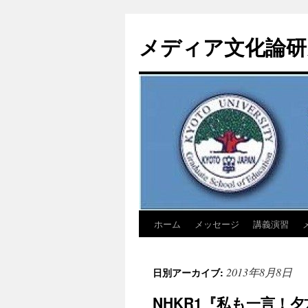
コ
ン
メディア文化論研
テ
ン
ツ
へ
ス
キ
ッ
プ
ホーム
メッセージ
講義演習
2013年8月8日
日別アーカイブ:
NHKR1『私も一言！