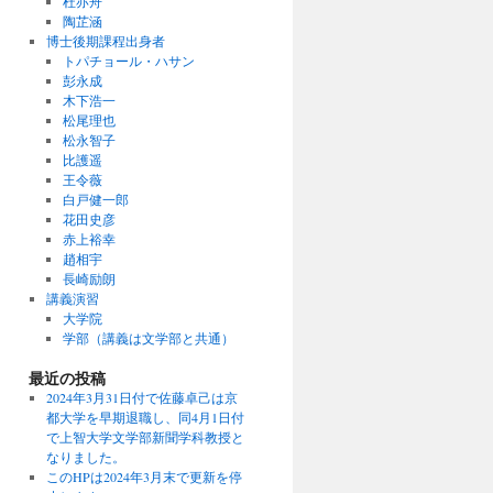
杜亦舟
陶芷涵
博士後期課程出身者
トパチョール・ハサン
彭永成
木下浩一
松尾理也
松永智子
比護遥
王令薇
白戸健一郎
花田史彦
赤上裕幸
趙相宇
長崎励朗
講義演習
大学院
学部（講義は文学部と共通）
最近の投稿
2024年3月31日付で佐藤卓己は京
都大学を早期退職し、同4月1日付
で上智大学文学部新聞学科教授と
なりました。
このHPは2024年3月末で更新を停