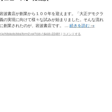
岩波書店が創業から１００年を迎えます。「大正デモクラ
義の実現に向けて様々な試みが始まりました。そんな流れ
に創業されたのが、岩波書店です。 …
続きを読む
→
.or.jp/hitokoto/bbs/form2.cgi?cid=1&pid=22481
|
コメントする